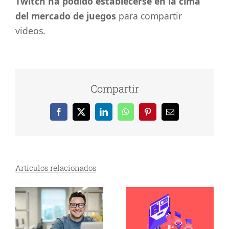
Twitch ha podido establecerse en la cima
del mercado de juegos
para compartir
videos.
Compartir
Facebook
X
LinkedIn
WhatsApp
Pinterest
Correo
electrónico
Artículos relacionados