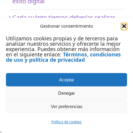
éxito digital
Cada cuánto tiempo deberías realizar
Gestionar consentimiento
una auditoría web
Utilizamos cookies propias y de terceros para
Cuándo deberías hacer una auditoría
analizar nuestros servicios y ofrecerte la mejor
experiencia. Puedes obtener más información
web
en el siguiente enlace:
Términos, condiciones
de uso y política de privacidad
¿Qué es una auditoría SEO?
Aceptar
Cómo funciona Google y cómo decide
Denegar
qué páginas mostrar
Ver preferencias
Más que capacitación: por qué las
mentorías son clave para el éxito
Política de cookies