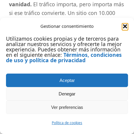
vanidad.
El tráfico importa, pero importa más
si ese tráfico convierte. Un sitio con 10.000
visitas mensuales que no genera ingresos ni
Gestionar consentimiento
leads vale menos que uno con 1.000 visitas
Utilizamos cookies propias y de terceros para
altamente cualificadas.
analizar nuestros servicios y ofrecerte la mejor
experiencia. Puedes obtener más información
4. Ignorar las actualizaciones de Google.
en el siguiente enlace:
Términos, condiciones
de uso y política de privacidad
Google actualiza su algoritmo cientos de
veces al año, con varias actualizaciones core
importantes. Seguir la industria, leer sobre los
Aceptar
cambios y adaptar las estrategias es parte
Denegar
fundamental del trabajo.
Ver preferencias
5. No construir marca personal.
En 2026, los
clientes contratan personas, no solo servicios.
Política de cookies
Tener presencia en LinkedIn, publicar