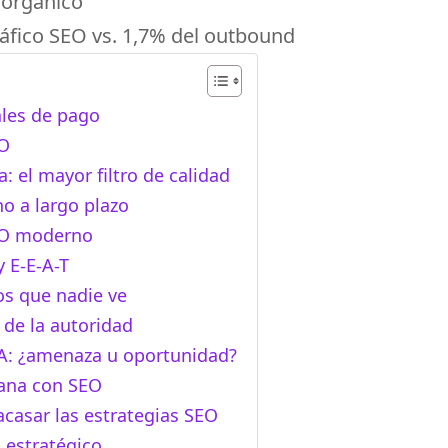
n orgánico
ráfico SEO vs. 1,7% del outbound
ales de pago
EO
: el mayor filtro de calidad
o a largo plazo
EO moderno
 E-E-A-T
os que nadie ve
 de la autoridad
IA: ¿amenaza u oportunidad?
gana con SEO
acasar las estrategias SEO
 estratégico