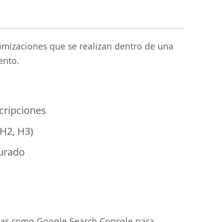
timizaciones que se realizan dentro de una
ento.
cripciones
H2, H3)
turado
tas como Google Search Console para