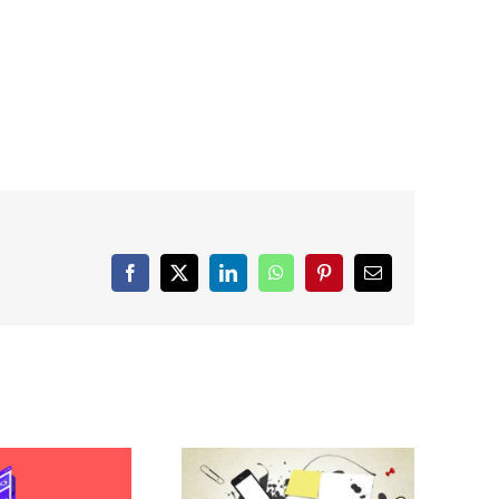
Facebook
X
LinkedIn
WhatsApp
Pinterest
Correo
electrónico