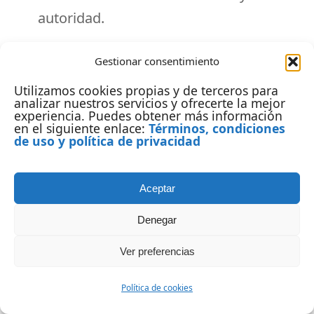
autoridad.
Prioriza enlaces desde páginas con alto
Gestionar consentimiento
PageRank hacia las más importantes.
Utilizamos cookies propias y de terceros para
analizar nuestros servicios y ofrecerte la mejor
Consejo avanzado:
Usa el
modelo de flujo de
experiencia. Puedes obtener más información
en el siguiente enlace:
Términos, condiciones
link equity
para distribuir el «poder» de
de uso y política de privacidad
enlace de forma estratégica.
Aceptar
6. Auditoría de Experiencia de Usuario
(UX) y Accesibilidad
Denegar
Ver preferencias
Google premia sitios que ofrecen una buena
experiencia de usuario. Factores como el
Política de cookies
diseño, la navegación y la accesibilidad