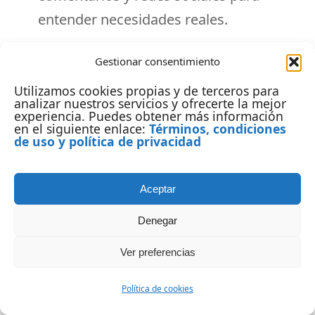
entender necesidades reales.
Actualización de la estrategia cada
Gestionar consentimiento
6-12 meses
: Revisión periódica del plan
Utilizamos cookies propias y de terceros para
de marketing para ajustarlo a nuevas
analizar nuestros servicios y ofrecerte la mejor
experiencia. Puedes obtener más información
realidades.
en el siguiente enlace:
Términos, condiciones
de uso y política de privacidad
El mentor actúa como un «radar» externo,
alertando sobre oportunidades y amenazas
Aceptar
que el equipo interno puede pasar por alto.
Denegar
Ejemplo: Reinvención de una marca de
Ver preferencias
belleza natural
Política de cookies
Una marca de cosméticos naturales había