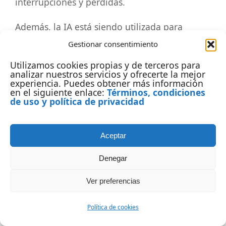
interrupciones y pérdidas.
Además, la IA está siendo utilizada para
modelar escenarios climáticos futuros.
Gestionar consentimiento
Organizaciones como Climate TRACE utilizan
Utilizamos cookies propias y de terceros para
inteligencia artificial para rastrear emisiones
analizar nuestros servicios y ofrecerte la mejor
experiencia. Puedes obtener más información
de gases de efecto invernadero a nivel global,
en el siguiente enlace:
Términos, condiciones
incluso en regiones donde los datos oficiales
de uso y política de privacidad
son escasos. Esta transparencia permite a las
empresas evaluar mejor su impacto y
Aceptar
establecer metas más ambiciosas.
Denegar
Desafíos y riesgos de la IA en la
Ver preferencias
sostenibilidad
Política de cookies
A pesar de su enorme potencial, la